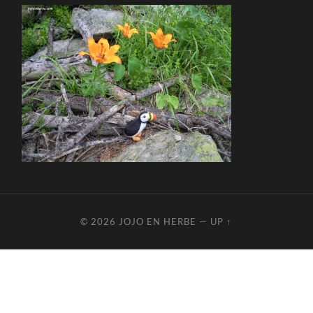
© 2026
JOJO EN HERBE
—
UP ↑