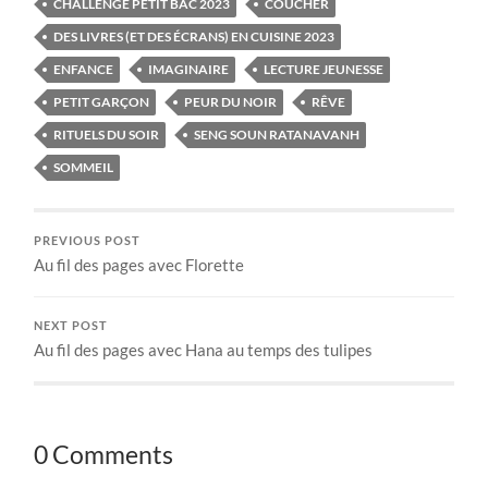
CHALLENGE PETIT BAC 2023
COUCHER
DES LIVRES (ET DES ÉCRANS) EN CUISINE 2023
ENFANCE
IMAGINAIRE
LECTURE JEUNESSE
PETIT GARÇON
PEUR DU NOIR
RÊVE
RITUELS DU SOIR
SENG SOUN RATANAVANH
SOMMEIL
PREVIOUS POST
Au fil des pages avec Florette
NEXT POST
Au fil des pages avec Hana au temps des tulipes
0 Comments