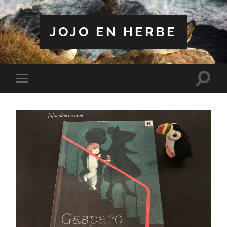
JOJO EN HERBE
Toggle
Toggle
search
mobile
field
menu