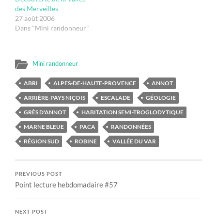
des Merveilles
27 août 2006
Dans "Mini randonneur"
Mini randonneur
ABRI
ALPES-DE-HAUTE-PROVENCE
ANNOT
ARRIÈRE-PAYS NIÇOIS
ESCALADE
GÉOLOGIE
GRÈS D'ANNOT
HABITATION SEMI-TROGLODYTIQUE
MARNE BLEUE
PACA
RANDONNÉES
RÉGION SUD
ROBINE
VALLÉE DU VAR
PREVIOUS POST
Point lecture hebdomadaire #57
NEXT POST