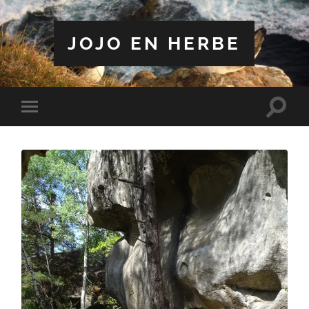
JOJO EN HERBE
Toggle
Toggle
search
mobile
field
menu