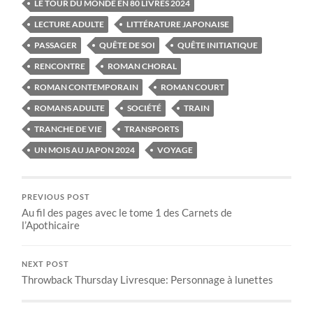
LE TOUR DU MONDE EN 80 LIVRES 2024
LECTURE ADULTE
LITTÉRATURE JAPONAISE
PASSAGER
QUÊTE DE SOI
QUÊTE INITIATIQUE
RENCONTRE
ROMAN CHORAL
ROMAN CONTEMPORAIN
ROMAN COURT
ROMANS ADULTE
SOCIÉTÉ
TRAIN
TRANCHE DE VIE
TRANSPORTS
UN MOIS AU JAPON 2024
VOYAGE
PREVIOUS POST
Au fil des pages avec le tome 1 des Carnets de
l’Apothicaire
NEXT POST
Throwback Thursday Livresque: Personnage à lunettes