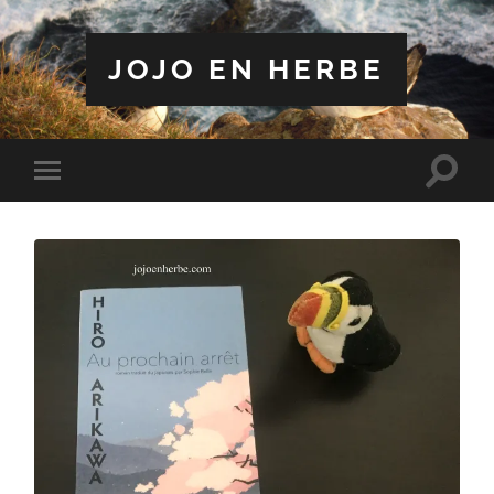
JOJO EN HERBE
Toggle
Toggle
search
mobile
field
menu