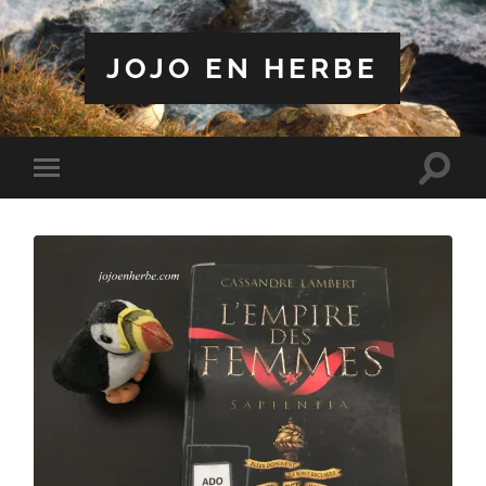
JOJO EN HERBE
Toggle
Toggle
search
mobile
field
menu