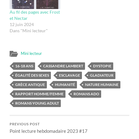
Au fil des pages avec Frost
et Nectar
12 juin 2024
Dans "Mini lecteur"
Mini lecteur
16-18 ANS
CASSANDRE LAMBERT
DYSTOPIE
ÉGALITÉ DES SEXES
ESCLAVAGE
GLADIATEUR
GRÈCE ANTIQUE
HUMANITÉ
NATURE HUMAINE
RAPPORT HOMME/FEMME
ROMANS ADO
ROMANS YOUNG ADULT
PREVIOUS POST
Point lecture hebdomadaire 2023 #17