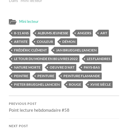
Dans "Mini lecteur"
Mini lecteur
8-11 ANS
ALBUMS JEUNESSE
ANGERS
ART
ARTISTE
COULEUR
DÉMON
FRÉDÉRIC CLÉMENT
JAN BRUEGHEL L'ANCIEN
LE TOUR DU MONDE EN 80 LIVRES 2022
LES FLANDRES
NATURE MORTE
OEUVRE D'ART
PAYS-BAS
PEINTRE
PEINTURE
PEINTURE FLAMANDE
PIETER BRUEGHEL L'ANCIEN
ROUGE
XVIIE SIÈCLE
PREVIOUS POST
Point lecture hebdomadaire #58
NEXT POST