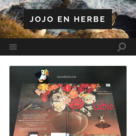
JOJO EN HERBE
Toggle
Toggle
search
mobile
field
menu