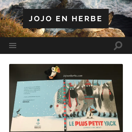
JOJO EN HERBE
Toggle
Toggle
search
mobile
field
menu