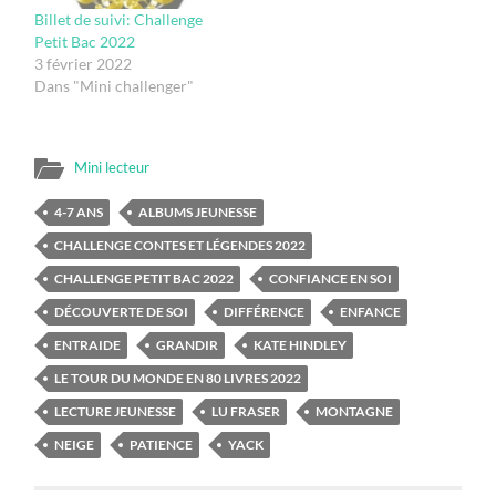
Billet de suivi: Challenge
Petit Bac 2022
3 février 2022
Dans "Mini challenger"
Mini lecteur
4-7 ANS
ALBUMS JEUNESSE
CHALLENGE CONTES ET LÉGENDES 2022
CHALLENGE PETIT BAC 2022
CONFIANCE EN SOI
DÉCOUVERTE DE SOI
DIFFÉRENCE
ENFANCE
ENTRAIDE
GRANDIR
KATE HINDLEY
LE TOUR DU MONDE EN 80 LIVRES 2022
LECTURE JEUNESSE
LU FRASER
MONTAGNE
NEIGE
PATIENCE
YACK