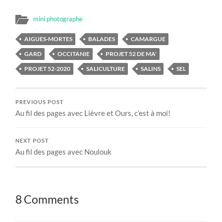
mini photographe
AIGUES-MORTES
BALADES
CAMARGUE
GARD
OCCITANIE
PROJET 52 DE MA'
PROJET 52-2020
SALICULTURE
SALINS
SEL
PREVIOUS POST
Au fil des pages avec Lièvre et Ours, c’est à moi!
NEXT POST
Au fil des pages avec Noulouk
8 Comments