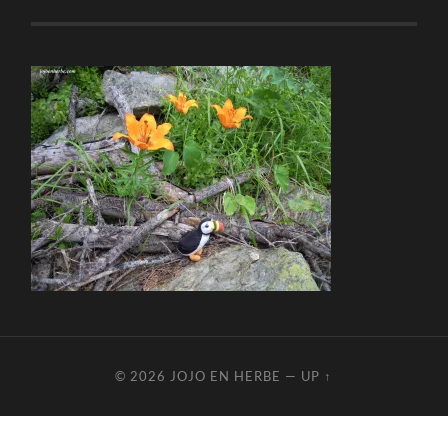
© 2026
JOJO EN HERBE
—
UP ↑