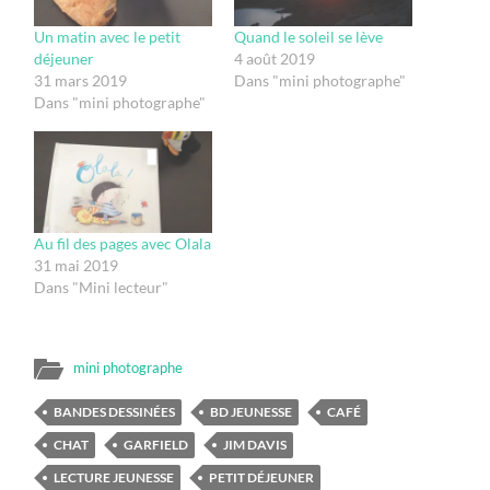
Un matin avec le petit
Quand le soleil se lève
déjeuner
4 août 2019
31 mars 2019
Dans "mini photographe"
Dans "mini photographe"
Au fil des pages avec Olala
31 mai 2019
Dans "Mini lecteur"
mini photographe
BANDES DESSINÉES
BD JEUNESSE
CAFÉ
CHAT
GARFIELD
JIM DAVIS
LECTURE JEUNESSE
PETIT DÉJEUNER