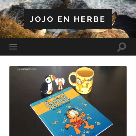
JOJO EN HERBE
Toggle
Toggle
search
mobile
field
menu