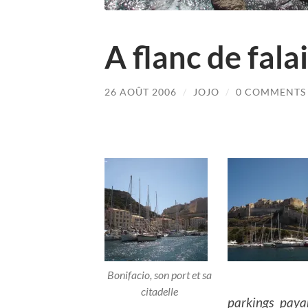
A flanc de fala
26 AOÛT 2006
/
JOJO
/
0 COMMENTS
Bonifacio, son port et sa
citadelle
parkings paya