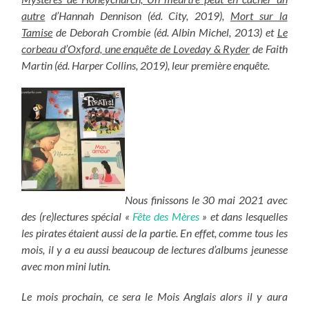
autre
d’Hannah Dennison (éd. City, 2019),
Mort sur la
Tamise
de Deborah Crombie (éd. Albin Michel, 2013) et
Le
corbeau d’Oxford, une enquête de Loveday & Ryder
de Faith
Martin (éd. Harper Collins, 2019), leur première enquête.
Nous finissons le 30 mai 2021 avec
des (re)lectures spécial «
Fête des Mères
» et dans lesquelles
les pirates étaient aussi de la partie. En effet, comme tous les
mois, il y a eu aussi beaucoup de lectures d’albums jeunesse
avec mon mini lutin.
Le mois prochain, ce sera le Mois Anglais alors il y aura