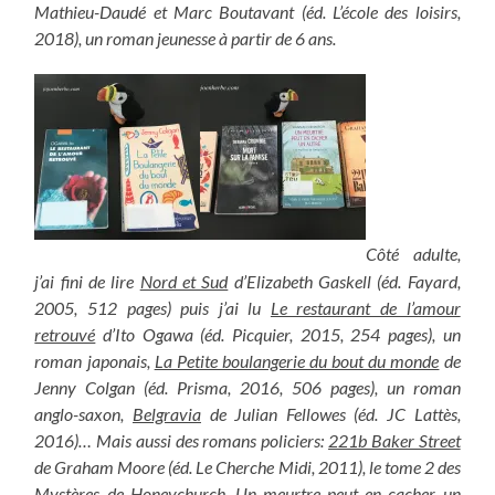
Mathieu-Daudé et Marc Boutavant (éd. L’école des loisirs,
2018), un roman jeunesse à partir de 6 ans.
Côté adulte,
j’ai fini de lire
Nord et Sud
d’Elizabeth Gaskell (éd. Fayard,
2005, 512 pages) puis j’ai lu
Le restaurant de l’amour
retrouvé
d’Ito Ogawa (éd. Picquier, 2015, 254 pages), un
roman japonais,
La Petite boulangerie du bout du monde
de
Jenny Colgan (éd. Prisma, 2016, 506 pages), un roman
anglo-saxon,
Belgravia
de Julian Fellowes (éd. JC Lattès,
2016)… Mais aussi des romans policiers:
221b Baker Street
de Graham Moore (éd. Le Cherche Midi, 2011), le tome 2 des
Mystères de Honeychurch, Un meurtre peut en cacher un