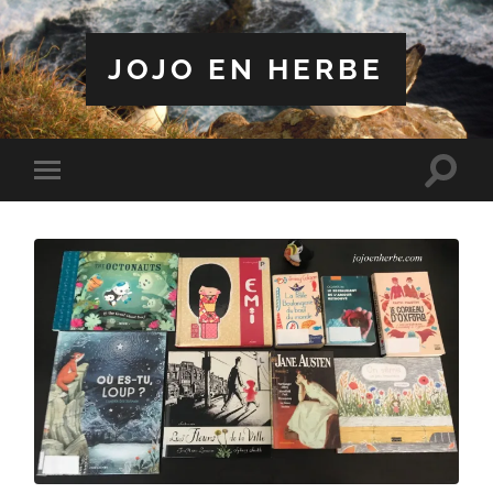
JOJO EN HERBE
Toggle
Toggle
search
mobile
field
menu