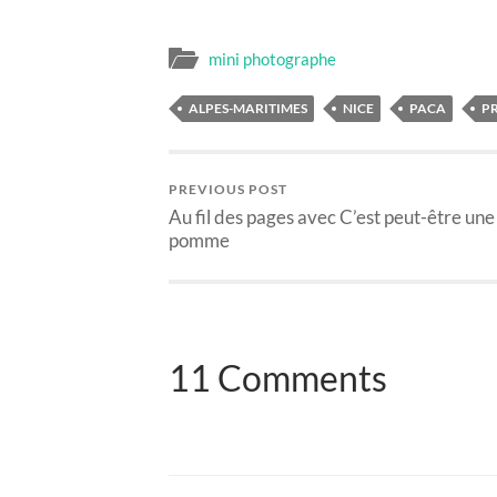
mini photographe
ALPES-MARITIMES
NICE
PACA
PR
PREVIOUS POST
Au fil des pages avec C’est peut-être une
pomme
11 Comments