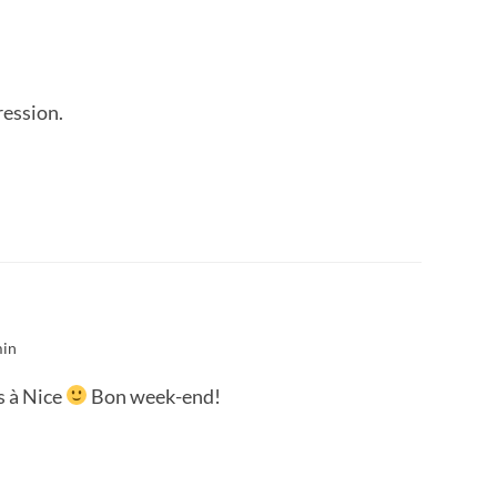
ression.
min
rs à Nice
Bon week-end!