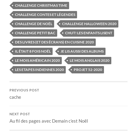
CHALLENGE CHRISTMAS TIME
CHALLENGE CONTES ET LÉGENDES
CHALLENGE DE NOËL
CHALLENGE HALLOWEEN 2020
CHALLENGE PETIT BAC
CHUT! LES ENFANTS LISENT
DES LIVRES (ET DES ÉCRANS) EN CUISINE 2020
IL ÉTAIT 8 FOIS NOËL
JE LIS AUSSI DES ALBUMS
LE MOIS AMÉRICAIN 2020
LE MOIS ANGLAIS 2020
LES ETAPES INDIENNES 2020
PROJET 52-2020
PREVIOUS POST
cache
NEXT POST
Au fil des pages avec Demain c’est Noël