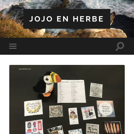
JOJO EN HERBE
Toggle
Toggle
search
mobile
field
menu