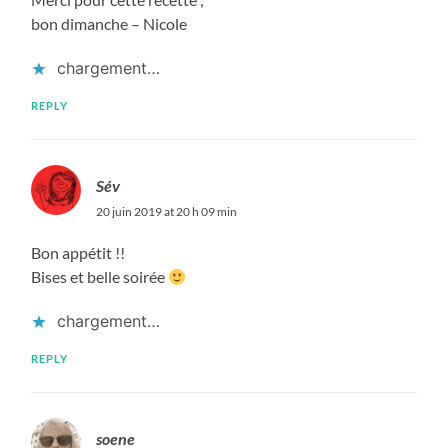
bon dimanche – Nicole
chargement…
REPLY
Sév
20 juin 2019 at 20 h 09 min
Bon appétit !!
Bises et belle soirée
chargement…
REPLY
soene