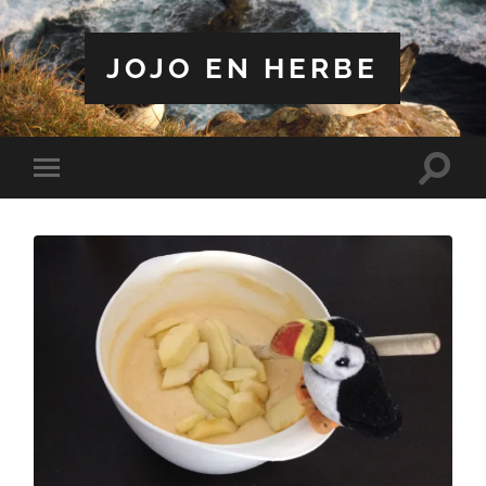
JOJO EN HERBE
Toggle
Toggle
search
mobile
field
menu