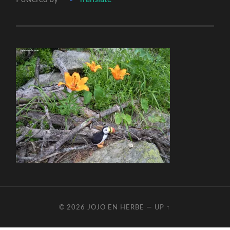
© 2026
JOJO EN HERBE
—
UP ↑