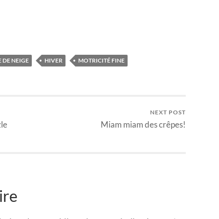
DE NEIGE
HIVER
MOTRICITÉ FINE
NEXT POST
zle
Miam miam des crêpes!
ire