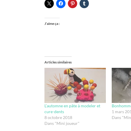
J’aime ça :
Articles similaires
L’automne en pâte à modeler et
Bonhomme 
cure-dents
1 mars 20
8 octobre 2018
Dans "Min
Dans "Mini joueur"