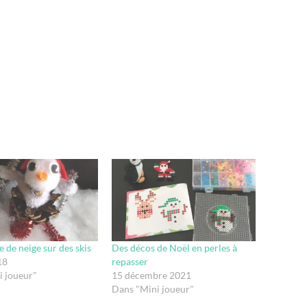
de neige sur des skis
Des décos de Noël en perles à
18
repasser
i joueur"
15 décembre 2021
Dans "Mini joueur"