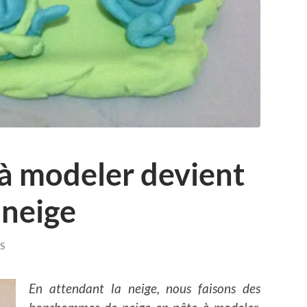
à modeler devient
neige
S
En attendant la neige, nous faisons des