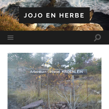
JOJO EN HERBE
Toggle
Toggle
search
mobile
field
menu