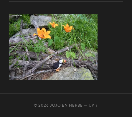
© 2026
JOJO EN HERBE
—
UP ↑