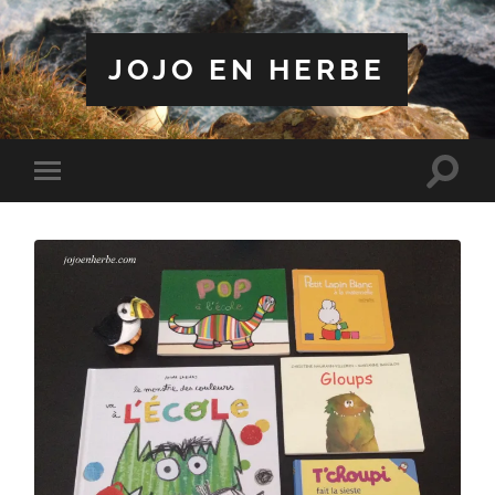
JOJO EN HERBE
Toggle
Toggle
search
mobile
field
menu