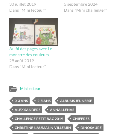
30 juillet 2019
5 septembre 2024
Dans "Mini lecteur"
Dans "Mini challenger"
Au fil des pages avec Le
monstre des couleurs
29 août 2019
Dans "Mini lecteur"
Mini lecteur
0-3 ANS
2-5 ANS
ALBUMS JEUNESSE
ALEX SANDERS
ANNA LLENAS
CHALLENGE PETIT BAC 2019
CHIFFRES
CHRISTINE NAUMANN-VILLEMIN
DINOSAURE