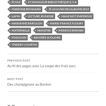
ÉCOLE
ET DANS LEUR BIBLIOTHÈQUE IL Y A
FABIENNE BOISNARD
JE LIS AUSSI DES ALBUMS 2019
LAPIN
LECTURE JEUNESSE
MANCHOT EMPEREUR
MARIANNE BARCILON
MARIE-FRANCE FLOURY
MATERNELLE
MONSTRE
PIERRICK BISINSKI
PINGOUIN
RENTRÉE SCOLAIRE
THIERRY COURTIN
PREVIOUS POST
Au fil des pages avec La soupe des trois ours
NEXT POST
Des champignons au Boréon