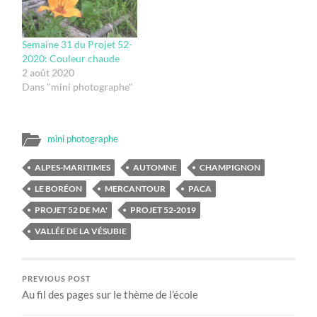
Semaine 31 du Projet 52-
2020: Couleur chaude
2 août 2020
Dans "mini photographe"
mini photographe
ALPES-MARITIMES
AUTOMNE
CHAMPIGNON
LE BORÉON
MERCANTOUR
PACA
PROJET 52 DE MA'
PROJET 52-2019
VALLÉE DE LA VÉSUBIE
PREVIOUS POST
Au fil des pages sur le thème de l’école