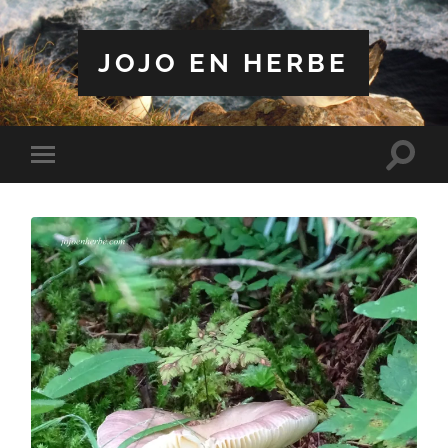
JOJO EN HERBE
Toggle
Toggle
search
mobile
field
menu