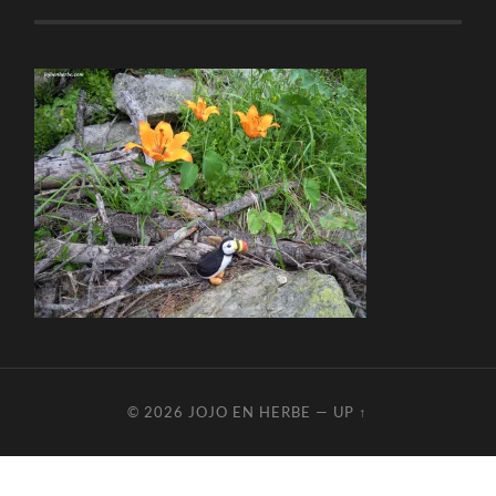
© 2026
JOJO EN HERBE
—
UP ↑