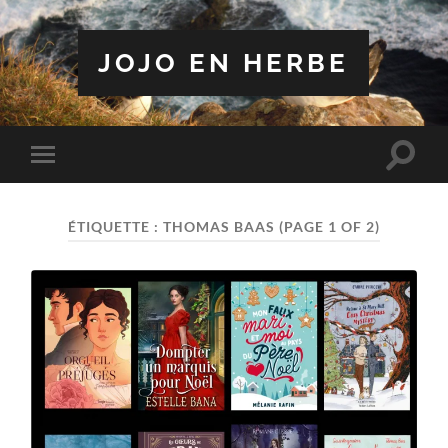
JOJO EN HERBE
Toggle
Toggle
search
mobile
field
menu
ÉTIQUETTE :
THOMAS BAAS
(PAGE 1 OF 2)