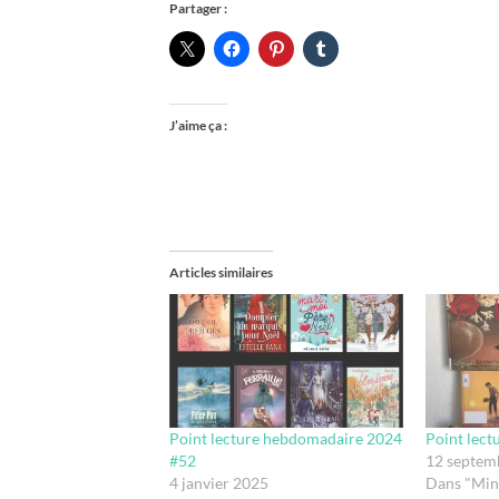
Partager :
J’aime ça :
Articles similaires
Point lecture hebdomadaire 2024
Point lec
#52
12 septem
4 janvier 2025
Dans "Min