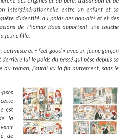
cherche des origines et du père, d’abandon et de
ion intergénérationnelle entre un enfant et sa
uête d’identité, du poids des non-dits et et des
strations de Thomas Baas apportent une touche
 jeune fille.
 optimiste et « feel-good » avec un jeune garçon
t derrière lui le poids du passé qui pèse depuis sa
e du roman, j’aurai vu la fin autrement, sans le
d-père
cette
le est
de la
venir
té de