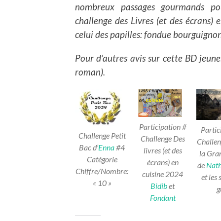
nombreux passages gourmands po
challenge des Livres (et des écrans) e
celui des papilles: fondue bourguigno
Pour d’autres avis sur cette BD jeune
roman).
Participation #
Partic
Challenge Petit
Challenge Des
Challen
Bac d’
Enna
#4
livres (et des
la Gra
Catégorie
écrans) en
de
Nath
Chiffre/Nombre:
cuisine 2024
et les 
« 10 »
Bidib
et
g
Fondant