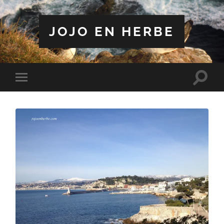
JOJO EN HERBE
Toggle
Toggle
search
mobile
field
menu