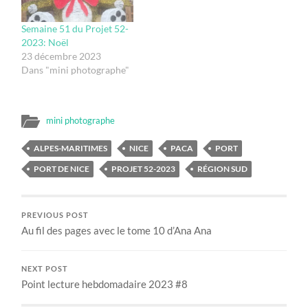
Semaine 51 du Projet 52-
2023: Noël
23 décembre 2023
Dans "mini photographe"
mini photographe
ALPES-MARITIMES
NICE
PACA
PORT
PORT DE NICE
PROJET 52-2023
RÉGION SUD
PREVIOUS POST
Au fil des pages avec le tome 10 d’Ana Ana
NEXT POST
Point lecture hebdomadaire 2023 #8