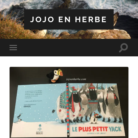
JOJO EN HERBE
Toggle
Toggle
search
mobile
field
menu