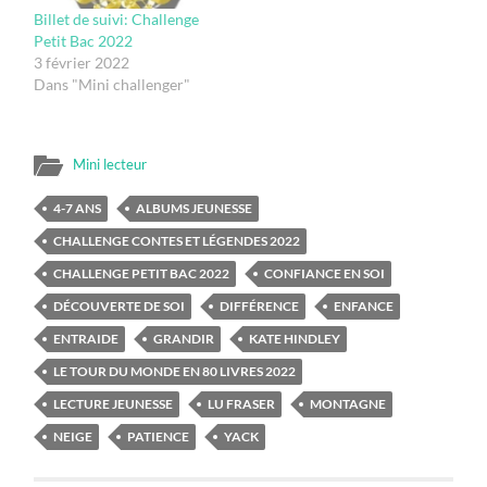
Billet de suivi: Challenge
Petit Bac 2022
3 février 2022
Dans "Mini challenger"
Mini lecteur
4-7 ANS
ALBUMS JEUNESSE
CHALLENGE CONTES ET LÉGENDES 2022
CHALLENGE PETIT BAC 2022
CONFIANCE EN SOI
DÉCOUVERTE DE SOI
DIFFÉRENCE
ENFANCE
ENTRAIDE
GRANDIR
KATE HINDLEY
LE TOUR DU MONDE EN 80 LIVRES 2022
LECTURE JEUNESSE
LU FRASER
MONTAGNE
NEIGE
PATIENCE
YACK