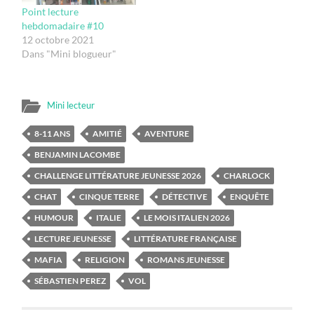
Point lecture
hebdomadaire #10
12 octobre 2021
Dans "Mini blogueur"
Mini lecteur
8-11 ANS
AMITIÉ
AVENTURE
BENJAMIN LACOMBE
CHALLENGE LITTÉRATURE JEUNESSE 2026
CHARLOCK
CHAT
CINQUE TERRE
DÉTECTIVE
ENQUÊTE
HUMOUR
ITALIE
LE MOIS ITALIEN 2026
LECTURE JEUNESSE
LITTÉRATURE FRANÇAISE
MAFIA
RELIGION
ROMANS JEUNESSE
SÉBASTIEN PEREZ
VOL