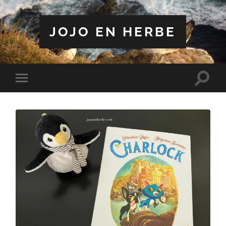
JOJO EN HERBE
Toggle
Toggle
search
mobile
field
menu