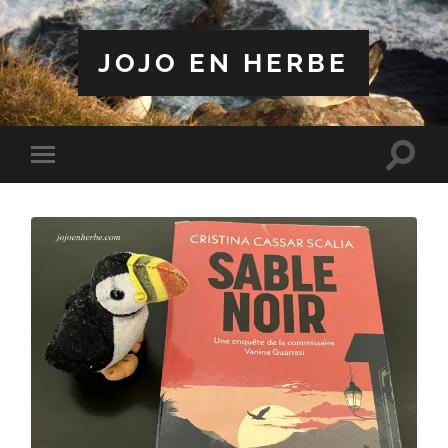
JOJO EN HERBE
Toggle
Toggle
search
mobile
field
menu