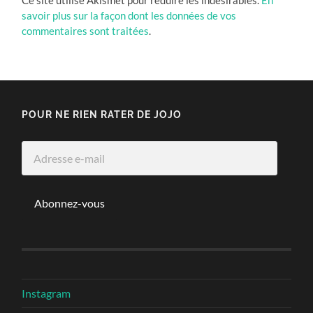
Ce site utilise Akismet pour réduire les indésirables.
En
savoir plus sur la façon dont les données de vos
commentaires sont traitées
.
POUR NE RIEN RATER DE JOJO
Adresse
e-
mail
Abonnez-vous
Instagram