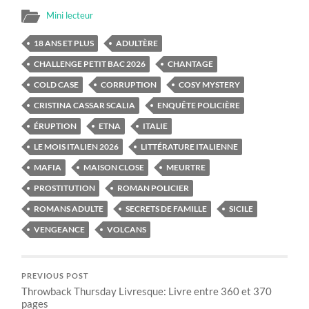
Mini lecteur
18 ANS ET PLUS
ADULTÈRE
CHALLENGE PETIT BAC 2026
CHANTAGE
COLD CASE
CORRUPTION
COSY MYSTERY
CRISTINA CASSAR SCALIA
ENQUÊTE POLICIÈRE
ÉRUPTION
ETNA
ITALIE
LE MOIS ITALIEN 2026
LITTÉRATURE ITALIENNE
MAFIA
MAISON CLOSE
MEURTRE
PROSTITUTION
ROMAN POLICIER
ROMANS ADULTE
SECRETS DE FAMILLE
SICILE
VENGEANCE
VOLCANS
PREVIOUS POST
Throwback Thursday Livresque: Livre entre 360 et 370
pages