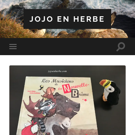
JOJO EN HERBE
Toggle
Toggle
search
mobile
field
menu