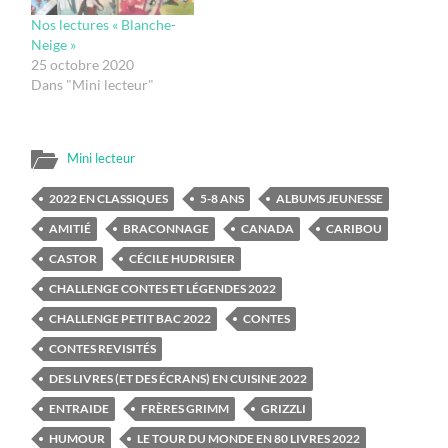
Nos lectures « Blanche-
Neige »
25 octobre 2020
Dans "Mini lecteur"
Mini lecteur
2022 EN CLASSIQUES
5-8 ANS
ALBUMS JEUNESSE
AMITIÉ
BRACONNAGE
CANADA
CARIBOU
CASTOR
CÉCILE HUDRISIER
CHALLENGE CONTES ET LÉGENDES 2022
CHALLENGE PETIT BAC 2022
CONTES
CONTES REVISITÉS
DES LIVRES (ET DES ÉCRANS) EN CUISINE 2022
ENTRAIDE
FRÈRES GRIMM
GRIZZLI
HUMOUR
LE TOUR DU MONDE EN 80 LIVRES 2022