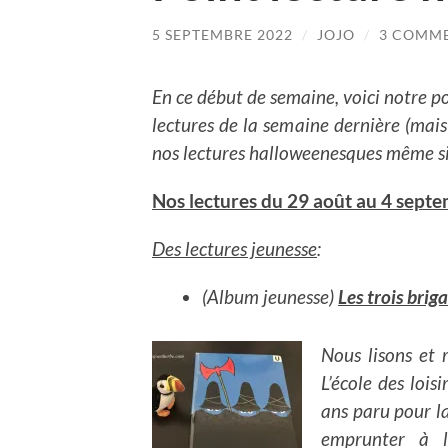
5 SEPTEMBRE 2022
/
JOJO
/
3 COMM
En ce début de semaine, voici notre p
lectures de la semaine dernière (mai
nos lectures halloweenesques même si c
Nos lectures du 29 août au 4 sept
Des lectures jeunesse
:
(Album jeunesse)
Les trois brig
Nous lisons et 
L’école des lois
ans paru pour l
emprunter à l