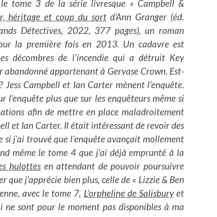
re le tome 3 de la série livresque « Campbell &
r, héritage et coup du sort
d’Ann Granger (éd.
rands Détectives, 2022, 377 pages), un roman
pour la première fois en 2013. Un cadavre est
les décombres de l’incendie qui a détruit Key
r abandonné appartenant à Gervase Crown. Est-
e? Jess Campbell et Ian Carter mènent l’enquête.
sur l’enquête plus que sur les enquêteurs même si
mations afin de mettre en place maladroitement
 et Ian Carter. Il était intéressant de revoir des
si j’ai trouvé que l’enquête avançait mollement
 quand même le tome 4 que j’ai déjà emprunté à la
es hulottes
en attendant de pouvoir poursuivre
r que j’apprécie bien plus, celle de « Lizzie & Ben
ienne, avec le tome 7,
L’orpheline de Salisbury
et
i ne sont pour le moment pas disponibles à ma