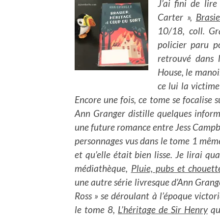
J’ai fini de li
Carter »,
Brasie
10/18, coll. G
policier paru 
retrouvé dans 
House, le manoi
ce lui la victim
Encore une fois, ce tome se focalise 
Ann Granger distille quelques infor
une future romance entre Jess Campbell
personnages vus dans le tome 1 même 
et qu’elle était bien lisse. Je lirai
médiathèque,
Pluie, pubs et chouett
une autre série livresque d’Ann Grange
Ross » se déroulant à l’époque victor
le tome 8,
L’héritage de Sir Henry
qu