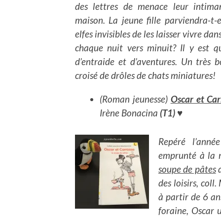
des lettres de menace leur intiman
maison. La jeune fille parviendra-t-e
elfes invisibles de les laisser vivre da
chaque nuit vers minuit? Il y est q
d’entraide et d’aventures. Un très
croisé de drôles de chats miniatures!
(Roman jeunesse)
Oscar et Car
Irène Bonacina
(T1) ♥
Repéré l’anné
emprunté à la 
soupe de pâtes
d
des loisirs, col
à partir de 6 an
foraine, Oscar 