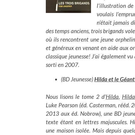
l’illustration d
voulais l’empr
n’était jamais d
des temps anciens, trois brigands vole
où ils rencontrent une jeune orpheline
et généreux en venant en aide aux o
classique jeunesse! J’ai également vu 
sorti en 2007.
(BD Jeunesse)
Hilda et le Géant
Nous lisons le tome 2 d’
Hilda
,
Hilda
Luke Pearson (éd. Casterman, rééd. 
2013 aux éd. Nobrow), une BD jeunes
texte étant en lettres majuscules. H
une maison isolée. Mais depuis quelq