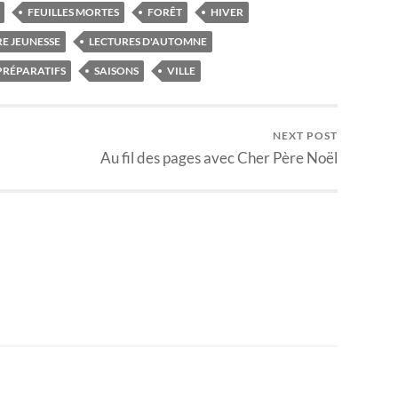
FEUILLES MORTES
FORÊT
HIVER
E JEUNESSE
LECTURES D'AUTOMNE
PRÉPARATIFS
SAISONS
VILLE
NEXT POST
Au fil des pages avec Cher Père Noël