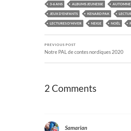
3-6 ANS
ALBUMS JEUNESSE
AUTOMNE
JEUX D'ENFANTS
KENARD PAK
LECTUR
LECTURES D'HIVER
NEIGE
NOËL
PREVIOUS POST
Notre PAL de contes nordiques 2020
2 Comments
Samarian