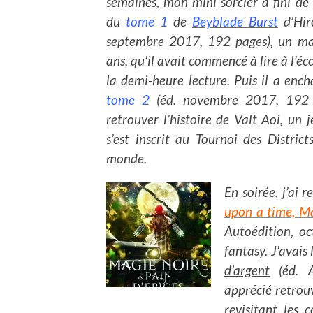
semaines, mon mini sorcier a fini de 
du
tome 1
de
Beyblade Burst
d’Hir
septembre 2017, 192 pages), un ma
ans, qu’il avait commencé à lire à l’éc
la demi-heure lecture. Puis il a ench
tome 2
(éd. novembre 2017, 192 p
retrouver l’histoire de Valt Aoi, un
s’est inscrit au Tournoi des Distric
monde.
En soirée, j’ai 
upon a time, Ma
Autoédition, o
fantasy. J’avais
d’argent
(éd. A
apprécié retrouv
revisitant les