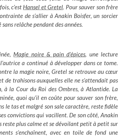
 fois, c’est
Hansel et Gretel
. Pour sauver son frère
ntrainte de s’allier à Anakin Boisfer, un sorcier
é sans relâche pendant des années.
tinée,
Magie noire & pain d’épices
, une lecture
l’autrice a continué à développer dans ce tome.
contre la magie noire, Gretel se retrouve au cœur
et de trahisons auxquelles elle ne s’attendait pas
in, à la Cour du Roi des Ombres, à Atlantide. La
inée, quoi qu’il en coûte pour sauver son frère,
s le tas et malgré son sale caractère, reste fidèle
 ses convictions qui vacillent. De son côté, Anakin
 reste plus calme et se dévoilant petit à petit sur
ments s’enchaînent, avec en toile de fond une