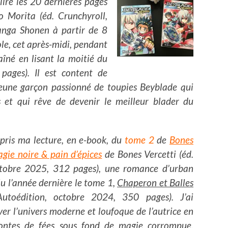
lire les 20 dernières pages
o Morita (éd. Crunchyroll,
nga Shonen à partir de 8
ole, cet après-midi, pendant
aîné en lisant la moitié du
ages). Il est content de
 jeune garçon passionné de toupies Beyblade qui
ts et qui rêve de devenir le meilleur blader du
repris ma lecture, en e-book, du
tome 2
de
Bones
gie noire & pain d’épices
de Bones Vercetti (éd.
ctobre 2025, 312 pages), une romance d’urban
 lu l’année dernière le tome 1,
Chaperon et Balles
utoédition, octobre 2024, 350 pages). J’ai
er l’univers moderne et loufoque de l’autrice en
 contes de fées sous fond de magie corrompue.