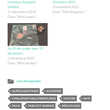
rouleaux de papier
d’octobre 2021
toilette
3 novembre 2021
11 décembre 2019
Dans "Mini blogueur"
Dans "Mini joueur"
Au fil des pages avec 23
décembre
1 décembre 2020
Dans "Mini lecteur"
mini photographe
ALPES-MARITIMES
AUTOMNE
CHALLENGE HALLOWEEN 2023
NATURE
NICE
PACA
PARCS ET JARDINS
RÉGION SUD