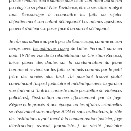
procès? Peut-elle être blâmée pour cela? Comment aurait-on
pu réagir à sa place? Nier l’évidence, être à ses côtés malgré
tout, l’encourager à reconnaître les faits ou rejeter
définitivement son enfant délinquant? Les mêmes questions
peuvent d’ailleurs se poser face à un parent délinquant.
Je n’ai pas adhéré au parti pris de l’autrice qui, comme en son
temps avec
Le pull-over rouge
de Gilles Perrault paru en
août 1978 en vue de la réhabilitation de Christian Renucci,
laisse planer des doutes sur la condamnation du jeune
homme et revient sur les faits criminels commis par le petit
frère des années plus tard. J’ai pourtant trouvé plutôt
convaincant l’aspect judiciaire et médiatique avec la garde à
vue (même si l’autrice conteste toute possibilité de violences
policières), l’instruction menée efficacement par la juge
Régine et le procès, à une époque où les affaires criminelles
se résolvaient sans analyse ADN et sans ordinateurs, le rôle
des institutions ayant mené à la condamnation (policier, juge
d’instruction, avocat, journaliste…), la vérité judiciaire