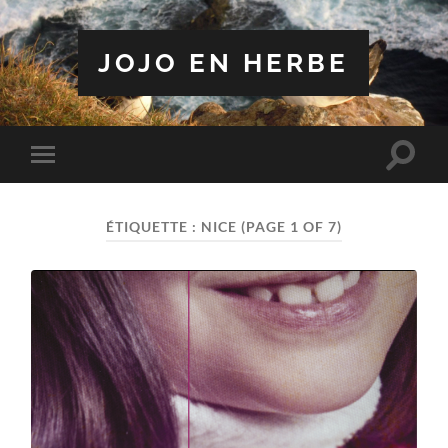
JOJO EN HERBE
Toggle
Toggle
search
mobile
field
menu
ÉTIQUETTE :
NICE
(PAGE 1 OF 7)