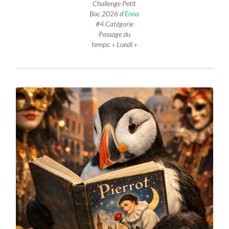
Challenge Petit
Bac 2026 d’
Enna
#4 Catégorie
Passage du
temps: « Lundi »