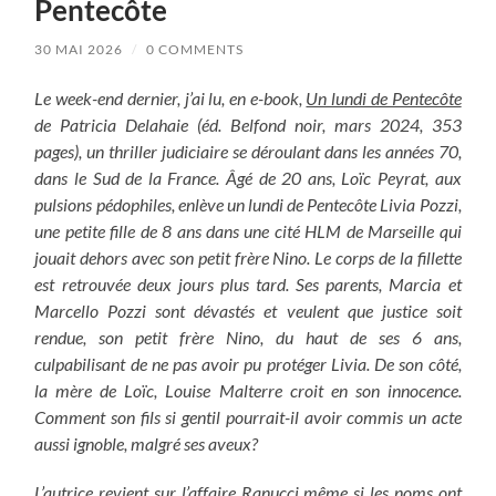
Pentecôte
30 MAI 2026
/
0 COMMENTS
Le week-end dernier, j’ai lu, en e-book,
Un lundi de Pentecôte
de Patricia Delahaie (éd. Belfond noir, mars 2024, 353
pages), un thriller judiciaire se déroulant dans les années 70,
dans le Sud de la France. Âgé de 20 ans, Loïc Peyrat, aux
pulsions pédophiles, enlève un lundi de Pentecôte Livia Pozzi,
une petite fille de 8 ans dans une cité HLM de Marseille qui
jouait dehors avec son petit frère Nino. Le corps de la fillette
est retrouvée deux jours plus tard. Ses parents, Marcia et
Marcello Pozzi sont dévastés et veulent que justice soit
rendue, son petit frère Nino, du haut de ses 6 ans,
culpabilisant de ne pas avoir pu protéger Livia. De son côté,
la mère de Loïc, Louise Malterre croit en son innocence.
Comment son fils si gentil pourrait-il avoir commis un acte
aussi ignoble, malgré ses aveux?
L’autrice revient sur l’affaire Ranucci même si les noms ont