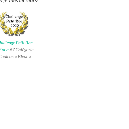
op jeunes lecteurs!
hallenge Petit Bac
’Enna
#7 Catégorie
Couleur: « Bleue »