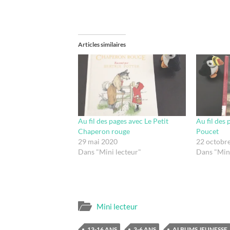
Articles similaires
Au fil des pages avec Le Petit
Au fil des 
Chaperon rouge
Poucet
29 mai 2020
22 octobr
Dans "Mini lecteur"
Dans "Mini
Mini lecteur
13-16 ANS
3-6 ANS
ALBUMS JEUNESSE