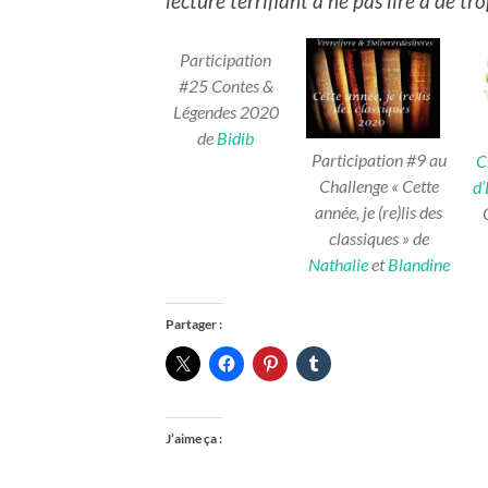
lecture terrifiant à ne pas lire à de tr
Participation
#25 Contes &
Légendes 2020
de
Bidib
Participation #9 au
C
Challenge « Cette
d
année, je (re)lis des
classiques » de
Nathalie
et
Blandine
Partager :
J’aime ça :