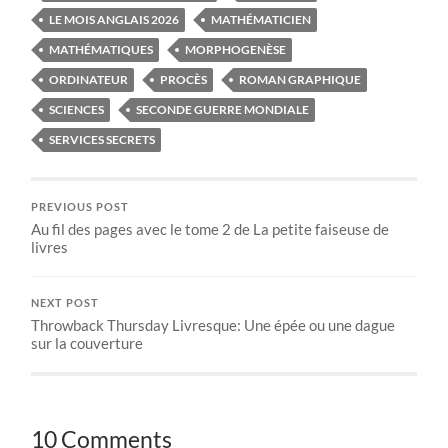
LE MOIS ANGLAIS 2026
MATHÉMATICIEN
MATHÉMATIQUES
MORPHOGENÈSE
ORDINATEUR
PROCÈS
ROMAN GRAPHIQUE
SCIENCES
SECONDE GUERRE MONDIALE
SERVICES SECRETS
PREVIOUS POST
Au fil des pages avec le tome 2 de La petite faiseuse de
livres
NEXT POST
Throwback Thursday Livresque: Une épée ou une dague
sur la couverture
10 Comments