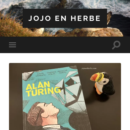
JOJO EN HERBE
Toggle
Toggle
search
mobile
field
menu