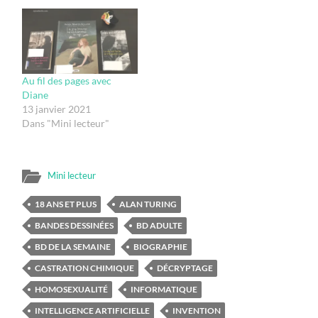
Au fil des pages avec
Diane
13 janvier 2021
Dans "Mini lecteur"
Mini lecteur
18 ANS ET PLUS
ALAN TURING
BANDES DESSINÉES
BD ADULTE
BD DE LA SEMAINE
BIOGRAPHIE
CASTRATION CHIMIQUE
DÉCRYPTAGE
HOMOSEXUALITÉ
INFORMATIQUE
INTELLIGENCE ARTIFICIELLE
INVENTION