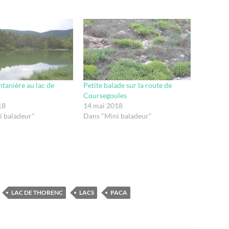
ntanière au lac de
Petite balade sur la route de
Coursegoules
18
14 mai 2018
i baladeur"
Dans "Mini baladeur"
LAC DE THORENC
LACS
PACA