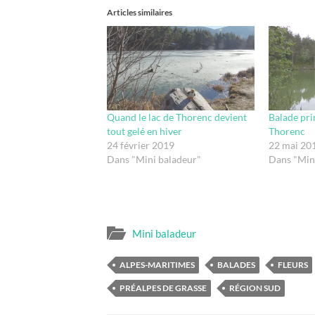
Articles similaires
Quand le lac de Thorenc devient
Balade pri
tout gelé en hiver
Thorenc
24 février 2019
22 mai 20
Dans "Mini baladeur"
Dans "Min
Mini baladeur
ALPES-MARITIMES
BALADES
FLEURS
PRÉALPES DE GRASSE
RÉGION SUD