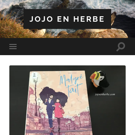
JOJO EN HERBE
Toggle
Toggle
search
mobile
field
menu