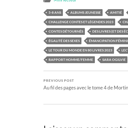
5-8 ANS
ALBUMS JEUNESSE
AMITIÉ
CHALLENGE CONTES ET LÉGENDES 2023
CH
CONTES DÉTOURNÉS
DES LIVRES (ET DES É
ÉGALITÉ DES SEXES
ÉMANCIPATION FÉMIN
LE TOUR DU MONDE EN 80 LIVRES 2023
LEC
RAPPORT HOMME/FEMME
SARA OGILVIE
PREVIOUS POST
Au fil des pages avec le tome 4 de Morti