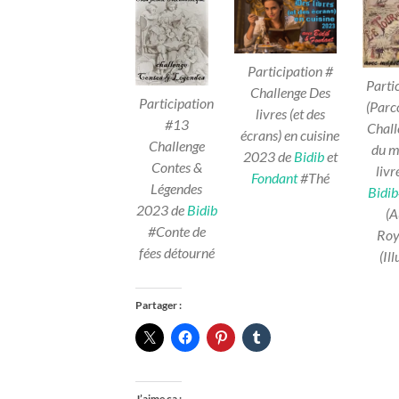
Participation #
Parti
Challenge Des
Participation
(Parco
livres (et des
#13
Chall
écrans) en cuisine
Challenge
du m
2023
de
Bidib
et
Contes &
livr
Fondant
#Thé
Légendes
Bidib
2023 de
Bidib
(A
#Conte de
Roy
fées détourné
(Il
Partager :
J’aime ça :