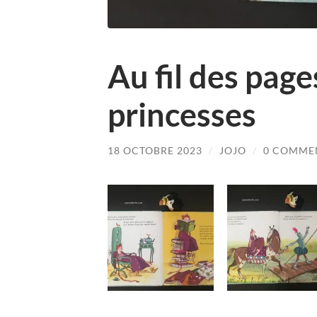
Au fil des page
princesses
18 OCTOBRE 2023
/
JOJO
/
0 COMME