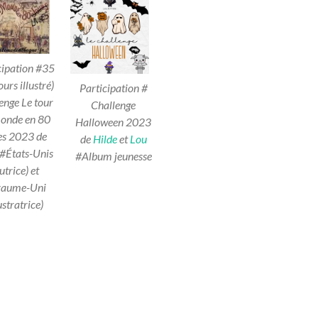
cipation #35
urs illustré)
Participation #
enge Le tour
Challenge
onde en 80
Halloween 2023
es 2023 de
de
Hilde
et
Lou
#États-Unis
#Album jeunesse
utrice) et
aume-Uni
lustratrice)