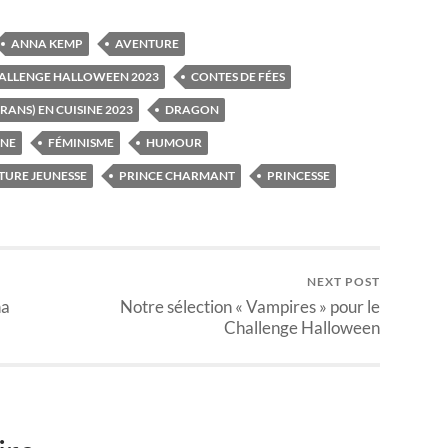
ANNA KEMP
AVENTURE
ALLENGE HALLOWEEN 2023
CONTES DE FÉES
CRANS) EN CUISINE 2023
DRAGON
INE
FÉMINISME
HUMOUR
TURE JEUNESSE
PRINCE CHARMANT
PRINCESSE
NEXT POST
na
Notre sélection « Vampires » pour le
Challenge Halloween