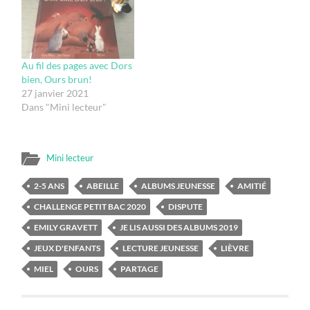
Au fil des pages avec Dors
bien, Ours brun!
27 janvier 2021
Dans "Mini lecteur"
Mini lecteur
2-5 ANS
ABEILLE
ALBUMS JEUNESSE
AMITIÉ
CHALLENGE PETIT BAC 2020
DISPUTE
EMILY GRAVETT
JE LIS AUSSI DES ALBUMS 2019
JEUX D'ENFANTS
LECTURE JEUNESSE
LIÈVRE
MIEL
OURS
PARTAGE