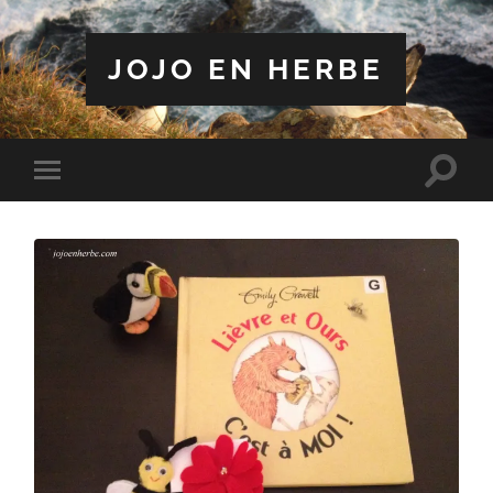
JOJO EN HERBE
Toggle
Toggle
search
mobile
field
menu