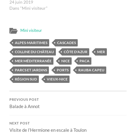
24 juin 2019
Dans "Mini visiteur"
Mini visiteur
ALPES-MARITIMES
CASCADES
COLLINE DU CHÂTEAU
CÔTE D'AZUR
MER
MER MÉDITERRANÉE
NICE
PACA
PARCS ET JARDINS
PORTS
RAUBA CAPEU
RÉGION SUD
VIEUX-NICE
PREVIOUS POST
Balade à Annot
NEXT POST
Visite de l’Hermione en escale à Toulon