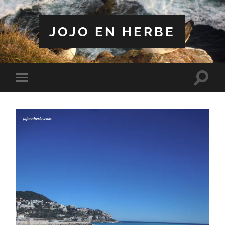
JOJO EN HERBE
Toggle
Toggle
search
mobile
field
menu