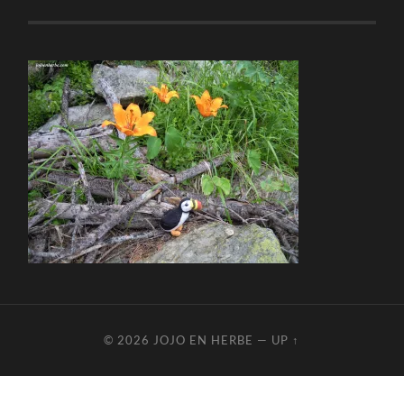
© 2026
JOJO EN HERBE
—
UP ↑