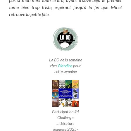
pas si mon mini lutin le lira, ayant trouvé déjà le premier
tome bien trop triste, espérant jusqu’à la fin que Minet
retrouve la petite fille.
La BD de la semaine
chez
Blandine
pour
cette semaine
Participation #4
Challenge
Littérature
jeunesse 2025-