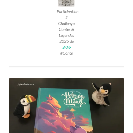
Participation
#
Challenge
Contes &
Légendes
2025
de
Bidib
#Conte