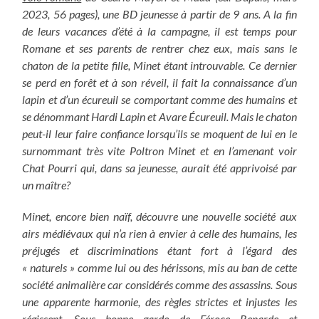
2023, 56 pages), une BD jeunesse à partir de 9 ans. A la fin
de leurs vacances d’été à la campagne, il est temps pour
Romane et ses parents de rentrer chez eux, mais sans le
chaton de la petite fille, Minet étant introuvable. Ce dernier
se perd en forêt et à son réveil, il fait la connaissance d’un
lapin et d’un écureuil se comportant comme des humains et
se dénommant Hardi Lapin et Avare Écureuil. Mais le chaton
peut-il leur faire confiance lorsqu’ils se moquent de lui en le
surnommant très vite Poltron Minet et en l’amenant voir
Chat Pourri qui, dans sa jeunesse, aurait été apprivoisé par
un maître?
Minet, encore bien naïf, découvre une nouvelle société aux
airs médiévaux qui n’a rien à envier à celle des humains, les
préjugés et discriminations étant fort à l’égard des
« naturels » comme lui ou des hérissons, mis au ban de cette
société animalière car considérés comme des assassins. Sous
une apparente harmonie, des règles strictes et injustes les
régissent. Sous bonne garde de Féroce Renarde et