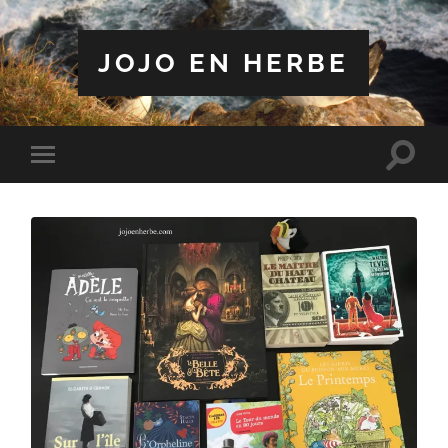
JOJO EN HERBE
Toggle
Toggle
search
mobile
field
menu