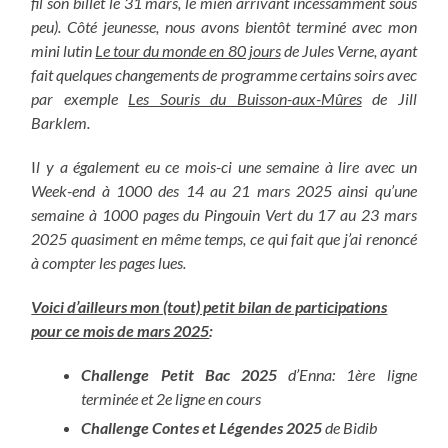
fil son billet le 31 mars, le mien arrivant incessamment sous
peu).
Côté jeunesse, nous avons bientôt terminé avec mon
mini lutin
Le tour du monde en 80 jours
de Jules Verne, ayant
fait quelques changements de programme certains soirs avec
par exemple
Les Souris du Buisson-aux-Mûres
de Jill
Barklem.
I
l y a également eu ce mois-ci une semaine à lire avec un
Week-end à 1000 des 14 au 21 mars 2025 ainsi qu’une
semaine à 1000 pages du Pingouin Vert du 17 au 23 mars
2025 quasiment en même temps, ce qui fait que j’ai renoncé
à compter les pages lues.
Voici d’ailleurs mon (tout) petit bilan de participations
pour ce mois de mars 2025
:
Challenge Petit Bac 2025
d’Enna: 1ère ligne
terminée et 2e ligne en cours
Challenge Contes et Légendes 2025
de Bidib