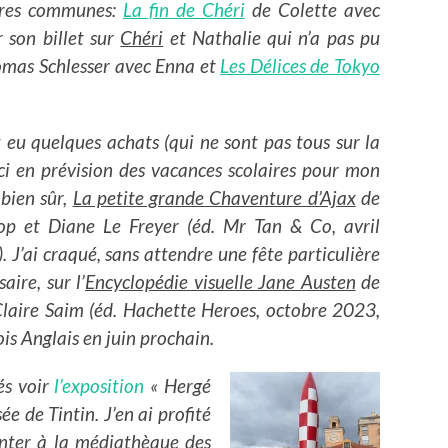
tures communes:
La fin de Chéri
de Colette avec
r son billet sur
Chéri
et Nathalie qui n’a pas pu
mas Schlesser avec Enna et
Les Délices de Tokyo
 eu quelques achats (qui ne sont pas tous sur la
ci en prévision des vacances scolaires pour mon
 bien sûr,
La petite grande Chaventure d’Ajax
de
op et Diane Le Freyer (éd. Mr Tan & Co, avril
 J’ai craqué, sans attendre une fête particulière
ire, sur l’
Encyclopédie visuelle Jane Austen
de
laire Saim (éd. Hachette Heroes, octobre 2023,
is Anglais en juin prochain.
és voir
l’exposition
« Hergé
ée de Tintin. J’en ai profité
nter à la médiathèque des