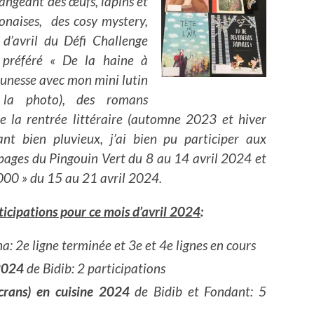
angeant des œufs, lapins et
ponaises, des cosy mystery,
d’avril du Défi Challenge
préféré « De la haine à
jeunesse avec mon mini lutin
r la photo), des romans
 la rentrée littéraire (automne 2023 et hiver
t bien pluvieux, j’ai bien pu participer aux
pages du Pingouin Vert du 8 au 14 avril 2024 et
000 » du 15 au 21 avril 2024.
rticipations pour ce mois d’avril 2024
:
a: 2e ligne terminée et 3e et 4e lignes en cours
 2024
de Bidib: 2 participations
écrans) en cuisine 2024
de Bidib et Fondant: 5