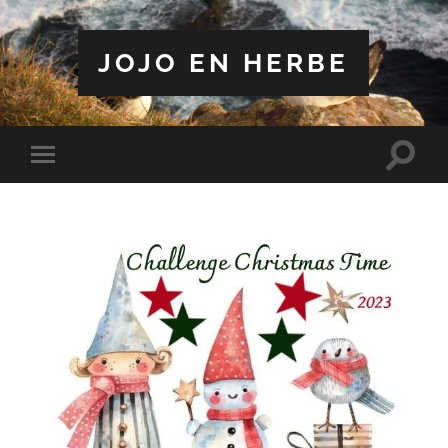
JOJO EN HERBE
Toggle
Toggle
search
mobile
field
menu