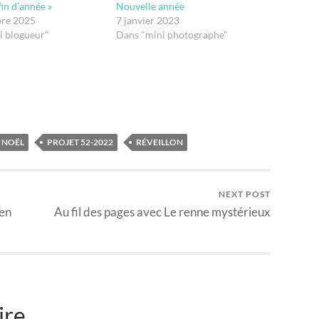
fin d’année »
Nouvelle année
re 2025
7 janvier 2023
i blogueur"
Dans "mini photographe"
NOËL
PROJET 52-2022
RÉVEILLON
NEXT POST
ien
Au fil des pages avec Le renne mystérieux
ire