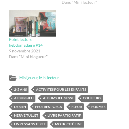
Dans "Mini lecteur"
Point lecture
hebdomadaire #14
9 novembre 2021
Dans "Mini blogueur"
Mini joueur
,
Mini lecteur
2-5 ANS
ACTIVITÉS POUR LES ENFANTS
ALBUM-JEU
ALBUMS JEUNESSE
COULEURS
DESSIN
FEUTRES POSCA
FLEUR
FORMES
HERVÉ TULLET
LIVRE PARTICIPATIF
LIVRES SANS TEXTE
MOTRICITÉ FINE