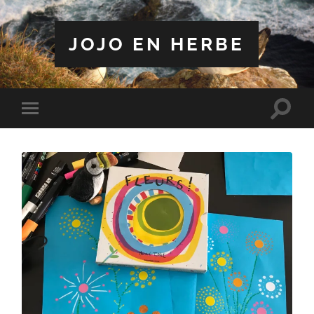
JOJO EN HERBE
Toggle
Toggle
search
mobile
field
menu