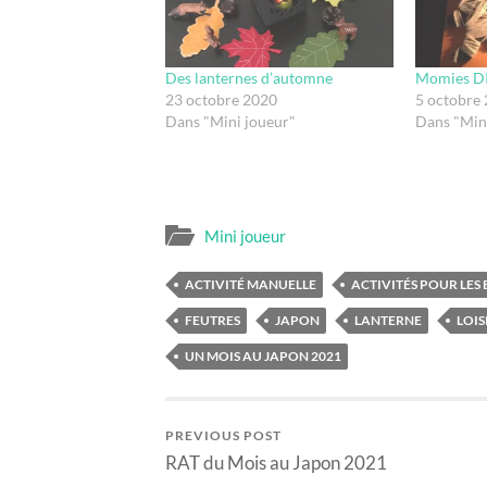
Des lanternes d’automne
Momies DI
23 octobre 2020
5 octobre
Dans "Mini joueur"
Dans "Min
Mini joueur
ACTIVITÉ MANUELLE
ACTIVITÉS POUR LES
FEUTRES
JAPON
LANTERNE
LOIS
UN MOIS AU JAPON 2021
PREVIOUS POST
RAT du Mois au Japon 2021