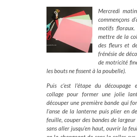
Mercredi matin
commençons d’a
motifs floraux.
mettre de la col
des fleurs et d
frénésie de déc
de motricité fi
les bouts ne fissent à la poubelle).
Puis c’est l’étape du découpage 
collage pour former une jolie lant
découper une première bande qui fo
l’anse de la lanterne puis plier en d
feuille, couper des bandes de largeur
sans aller jusqu’en haut, ouvrir la feui
en la changeant de sens la coller sur