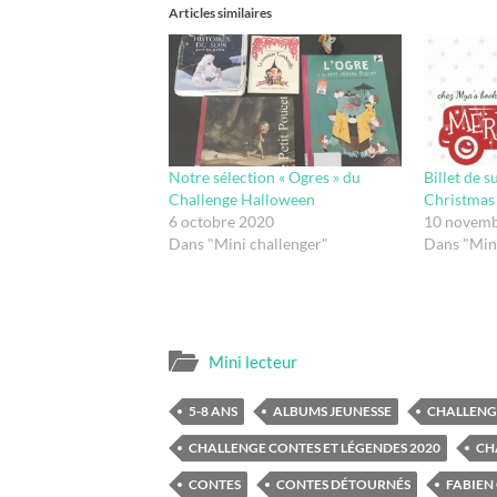
Articles similaires
Notre sélection « Ogres » du
Billet de s
Challenge Halloween
Christmas
6 octobre 2020
10 novemb
Dans "Mini challenger"
Dans "Mini
Mini lecteur
5-8 ANS
ALBUMS JEUNESSE
CHALLENGE
CHALLENGE CONTES ET LÉGENDES 2020
CH
CONTES
CONTES DÉTOURNÉS
FABIEN