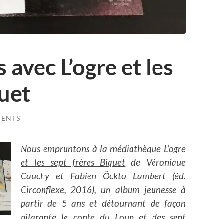
s avec L’ogre et les
quet
MENTS
Nous empruntons à la médiathèque
L’ogre
et les sept frères Biquet
de Véronique
Cauchy et Fabien Öckto Lambert (éd.
Circonflexe, 2016), un album jeunesse à
partir de 5 ans et détournant de façon
hilarante le conte du
Loup et des sept