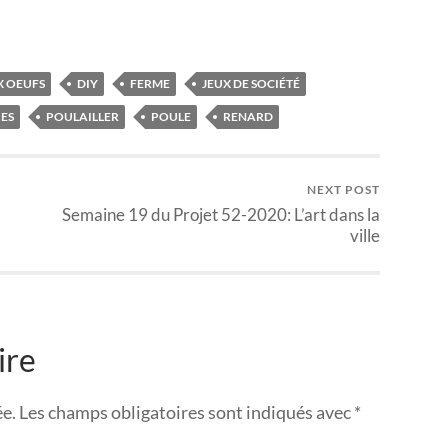
X OEUFS
DIY
FERME
JEUX DE SOCIÉTÉ
ES
POULAILLER
POULE
RENARD
NEXT POST
Semaine 19 du Projet 52-2020: L’art dans la
ville
ire
ée.
Les champs obligatoires sont indiqués avec
*