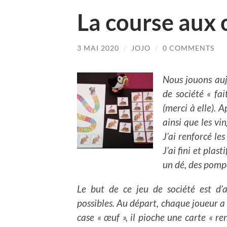
La course aux
3 MAI 2020
/
JOJO
/
0 COMMENTS
Nous jouons auj
de société « fa
(merci à elle). A
ainsi que les vi
J’ai renforcé le
J’ai fini et plas
un dé, des pompo
Le but de ce jeu de société est d’a
possibles.
Au départ, chaque joueur a c
case « œuf », il pioche une carte « ren