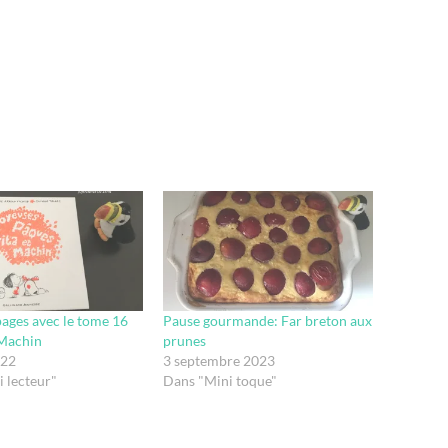
 pages avec le tome 16
Pause gourmande: Far breton aux
 Machin
prunes
022
3 septembre 2023
 lecteur"
Dans "Mini toque"