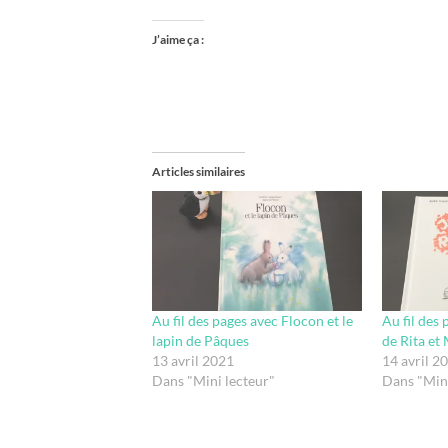
J’aime ça :
Articles similaires
Au fil des pages avec Flocon et le
Au fil des
lapin de Pâques
de Rita et
13 avril 2021
14 avril 2
Dans "Mini lecteur"
Dans "Mini