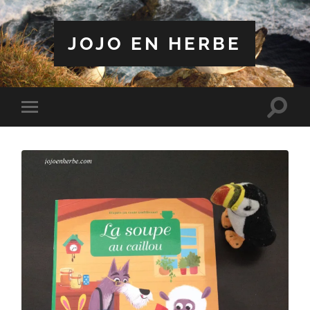
JOJO EN HERBE
Toggle
Toggle
search
mobile
field
menu