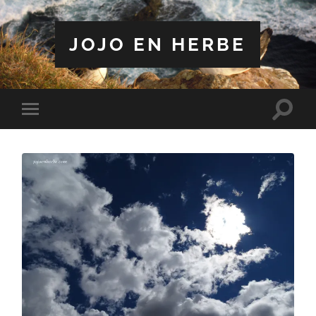
JOJO EN HERBE
Toggle
Toggle
search
mobile
field
menu