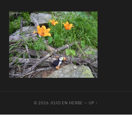
© 2026
JOJO EN HERBE
—
UP ↑