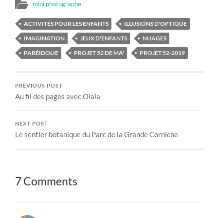
mini photographe
ACTIVITÉS POUR LES ENFANTS
ILLUSIONS D'OPTIQUE
IMAGINATION
JEUX D'ENFANTS
NUAGES
PARÉIDOLIE
PROJET 52 DE MA'
PROJET 52-2019
PREVIOUS POST
Au fil des pages avec Olala
NEXT POST
Le sentier botanique du Parc de la Grande Corniche
7 Comments