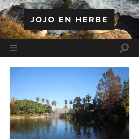
JOJO EN HERBE
Toggle
Toggle
search
mobile
field
menu