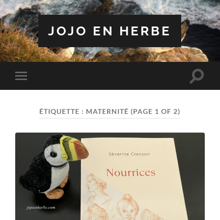
JOJO EN HERBE
Toggle
Toggle
search
mobile
field
menu
ÉTIQUETTE :
MATERNITÉ
(PAGE 1 OF 2)