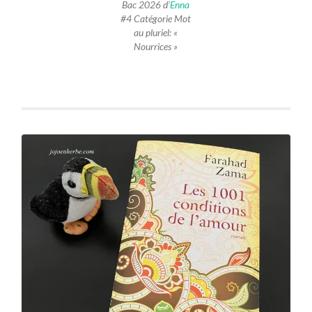
Bac 2026 d’
Enna
#4 Catégorie Mot
au pluriel: «
Nourrices »