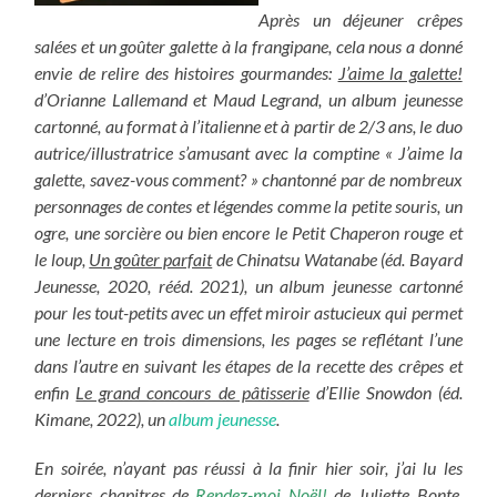
Après un déjeuner crêpes
salées et un goûter galette à la frangipane, cela nous a donné
envie de relire des histoires gourmandes:
J’aime la galette!
d’Orianne Lallemand et Maud Legrand, un album jeunesse
cartonné, au format à l’italienne et à partir de 2/3 ans, le duo
autrice/illustratrice s’amusant avec la comptine « J’aime la
galette, savez-vous comment? » chantonné par de nombreux
personnages de contes et légendes comme la petite souris, un
ogre, une sorcière ou bien encore le Petit Chaperon rouge et
le loup,
Un goûter parfait
de Chinatsu Watanabe (éd. Bayard
Jeunesse, 2020, rééd. 2021), un album jeunesse cartonné
pour les tout-petits avec un effet miroir astucieux qui permet
une lecture en trois dimensions, les pages se reflétant l’une
dans l’autre en suivant les étapes de la recette des crêpes et
enfin
Le grand concours de pâtisserie
d’Ellie Snowdon (éd.
Kimane, 2022), un
album jeunesse
.
En soirée, n’ayant pas réussi à la finir hier soir, j’ai lu les
derniers chapitres de
Rendez-moi Noël!
de Juliette Bonte,