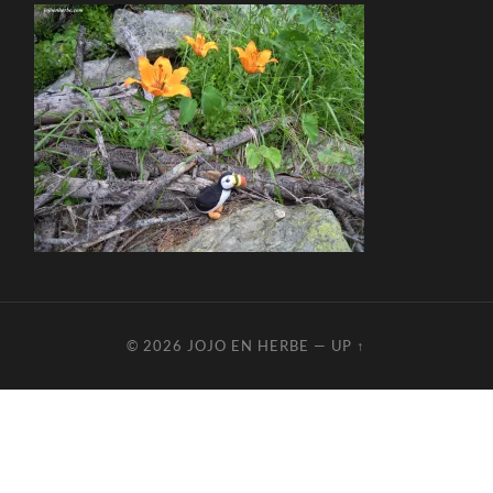
© 2026
JOJO EN HERBE
—
UP ↑