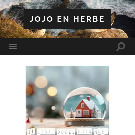
JOJO EN HERBE
Toggle
Toggle
search
mobile
field
menu